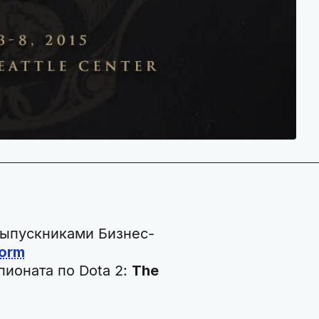
 выпускниками Бизнес-
torm
ионата по Dota 2:
The