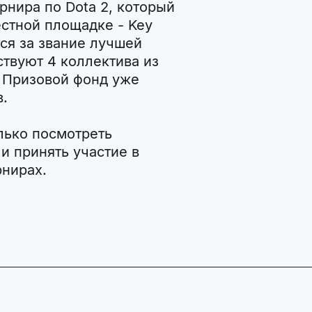
урнира по Dota 2, который
естной площадке - Key
ся за звание лучшей
ствуют 4 коллектива из
a. Призовой фонд уже
в.
лько посмотреть
 и принять участие в
рнирах.