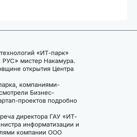
х технологий «ИТ-парк»
 РУС» мистер Накамура.
довщине открытия Центра
парка, компаниями-
осмотрели Бизнес-
тартап-проектов подробно
треча директора ГАУ «ИТ-
инистра информатизации и
телями компании ООО