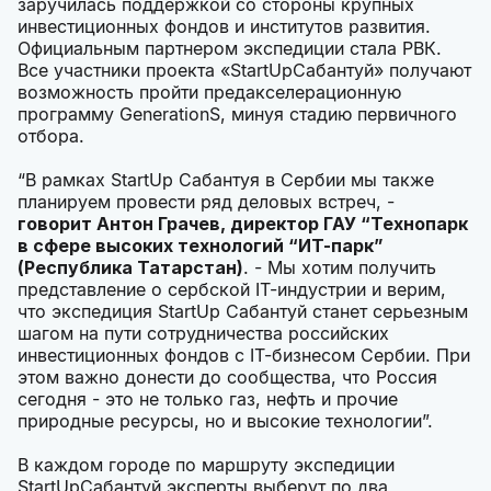
заручилась поддержкой со стороны крупных
инвестиционных фондов и институтов развития.
Официальным партнером экспедиции стала РВК.
Все участники проекта «StartUpСабантуй» получают
возможность пройти предакселерационную
программу GenerationS, минуя стадию первичного
отбора.
“В рамках StartUp Сабантуя в Сербии мы также
планируем провести ряд деловых встреч, -
говорит Антон Грачев, директор ГАУ “Технопарк
в сфере высоких технологий “ИТ-парк”
(Республика Татарстан)
. - Мы хотим получить
представление о сербской IT-индустрии и верим,
что экспедиция StartUp Сабантуй станет серьезным
шагом на пути сотрудничества российских
инвестиционных фондов с IT-бизнесом Сербии. При
этом важно донести до сообщества, что Россия
сегодня - это не только газ, нефть и прочие
природные ресурсы, но и высокие технологии”.
В каждом городе по маршруту экспедиции
StartUpСабантуй эксперты выберут по два