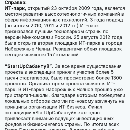
Справка:
ИТ-парк,
открытый 23 октября 2009 года, является
местом развития высокотехнологичных компаний в
сфере информационных технологий. 3 года подряд
(по итогам 2010, 2011 и 2012 гг.) ИТ-парк
признавался лучшим технопарком страны по
версии Минкомсвязи России. 25 августа 2012 года
была открыта вторая площадка ИТ-парка в городе
Набережные Челны. Резидентами обеих площадок
сегодня являются 157 компаний.
“StartUpСабантуй”
. За все время существования
проекта в экспедиции приняли участие более 5
тысяч стартаперов, было просмотрено более 1300
проектов. Организатором проекта является ИТ-
парк. В ИТ-парке Набережных Челнов прошло уже
три стартап-школы, благодаря которым победители
локальных отборов смогли по-новому взглянуть на
принципы организации ИТ-бизнеса. Финал
экспедиции «StartUpСабантуй» ежегодно
привлекает внимание ведущих инвестиционных
фондов и бизнес-ангелов страны. По итогам всех
Demo Day удалось закрыть 8 сделок на общую