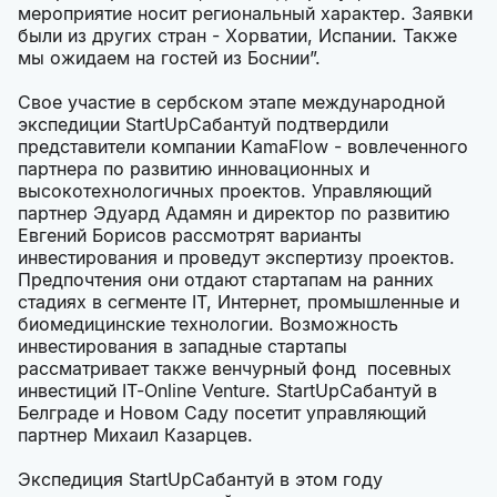
мероприятие носит региональный характер. Заявки
были из других стран - Хорватии, Испании. Также
мы ожидаем на гостей из Боснии”.
Свое участие в сербском этапе международной
экспедиции StartUpСабантуй подтвердили
представители компании KamaFlow - вовлеченного
партнера по развитию инновационных и
высокотехнологичных проектов. Управляющий
партнер Эдуард Адамян и директор по развитию
Евгений Борисов рассмотрят варианты
инвестирования и проведут экспертизу проектов.
Предпочтения они отдают стартапам на ранних
стадиях в сегменте IT, Интернет, промышленные и
биомедицинские технологии. Возможность
инвестирования в западные стартапы
рассматривает также венчурный фонд посевных
инвестиций IT-Online Venture. StartUpСабантуй в
Белграде и Новом Саду посетит управляющий
партнер Михаил Казарцев.
Экспедиция StartUpСабантуй в этом году