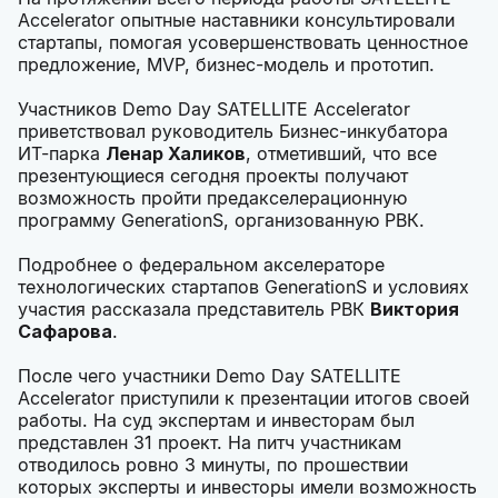
Accelerator опытные наставники консультировали
стартапы, помогая усовершенствовать ценностное
предложение, MVP, бизнес-модель и прототип.
Участников Demo Day SATELLITE Accelerator
приветствовал руководитель Бизнес-инкубатора
ИТ-парка
Ленар Халиков
, отметивший, что все
презентующиеся сегодня проекты получают
возможность пройти предакселерационную
программу GenerationS, организованную РВК.
Подробнее о федеральном акселераторе
технологических стартапов GenerationS и условиях
участия рассказала представитель РВК
Виктория
Сафарова
.
После чего участники Demo Day SATELLITE
Accelerator приступили к презентации итогов своей
работы. На суд экспертам и инвесторам был
представлен 31 проект. На питч участникам
отводилось ровно 3 минуты, по прошествии
которых эксперты и инвесторы имели возможность