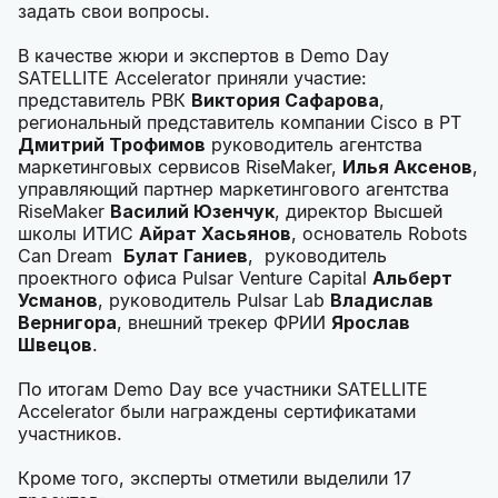
задать свои вопросы.
В качестве жюри и экспертов в Demo Day
SATELLITE Accelerator приняли участие:
представитель РВК
Виктория Сафарова
,
региональный представитель компании Cisco в РТ
Дмитрий Трофимов
руководитель агентства
маркетинговых сервисов RiseMaker,
Илья Аксенов
,
управляющий партнер маркетингового агентства
RiseMaker
Василий Юзенчук
, директор Высшей
школы ИТИС
Айрат Хасьянов
, основатель Robots
Can Dream
Булат Ганиев
, руководитель
проектного офиса Pulsar Venture Capital
Альберт
Усманов
, руководитель Pulsar Lab
Владислав
Вернигора
, внешний трекер ФРИИ
Ярослав
Швецов
.
По итогам Demo Day все участники SATELLITE
Accelerator были награждены сертификатами
участников.
Кроме того, эксперты отметили выделили 17