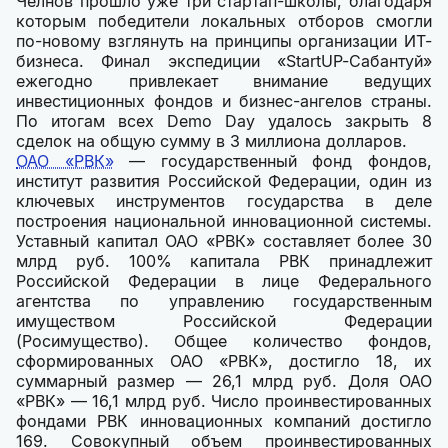
Челнов прошло уже три стартап-школы, благодаря
которым победители локальных отборов смогли
по-новому взглянуть на принципы организации ИТ-
бизнеса. Финал экспедиции «StartUP-Сабантуй»
ежегодно привлекает внимание ведущих
инвестиционных фондов и бизнес-ангелов страны.
По итогам всех Demo Day удалось закрыть 8
сделок на общую сумму в 3 миллиона долларов.
ОАО «РВК»
— государственный фонд фондов,
институт развития Российской Федерации, один из
ключевых инструментов государства в деле
построения национальной инновационной системы.
Уставный капитал ОАО «РВК» составляет более 30
млрд руб. 100% капитала РВК принадлежит
Российской Федерации в лице Федерального
агентства по управлению государственным
имуществом Российской Федерации
(Росимущество). Общее количество фондов,
сформированных ОАО «РВК», достигло 18, их
суммарный размер — 26,1 млрд руб. Доля ОАО
«РВК» — 16,1 млрд руб. Число проинвестированных
фондами РВК инновационных компаний достигло
169. Совокупный объем проинвестированных