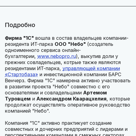
Подробно
Фирма "1С"
вошла в состав владельцев компании-
резидента ИТ-парка
ООО "Небо"
(создатель
одноименного сервиса онлайн-
бухгалтерии,
www.nebopro.ru
), выкупив доли у
прежних совладельцев, котрые также являются
резидентами ИТ-парка,
управляющей компании
«Стартобаза»
и инвестиционной компании БАРС
Венчерз. Фирма "1С" намерена активно участвовать
в развитии проекта "Небо" совместно с его
основателями и совладельцами
Артемом
Туровцем
и
Александром Кварацхелия
, которые
продолжат осуществлять оперативное руководство
компанией "Небо".
Компания "1С" активно практикует создание
совместных и дочерних предприятий с лидерами и
перспективными командами в смежных секторах