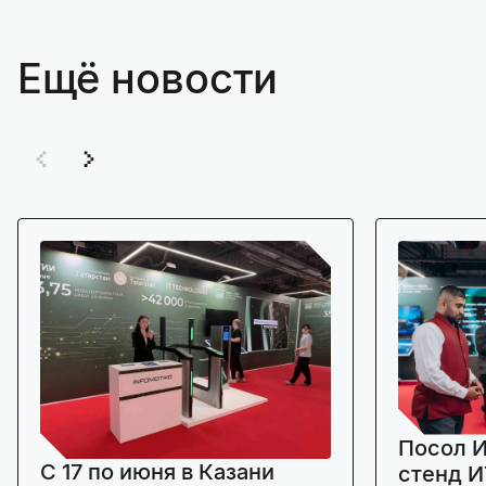
Ещё новости
Посол И
C 17 по июня в Казани
стенд И