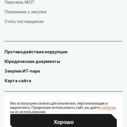
Перечень МСП
Положение о закупке
Стать поставщиком
Противодействие коррупции
Юридические документы
Закупки ИТ-парк
Карта сайта
Мы используем cookies для аналитики, персонализации и
маркетинга. Продолжая использовать сайт, вы даёте
согласие
© ГАУ "Технопарк в сфере высоких технологий «ИТ-парк»"
на их использование
Разработано:
Хорошо