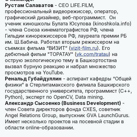
Рустам Салаватов
- CEO LIFE.FILM,
профессиональный видеорежиссер, оператор,
графический дизайнер, веб-программист. Он
ученик киношколы Булата Юсупова (kinoshkola.info)
- члена Союза кинематографистов РФ, члена
Гильдии кинорежиссеров РФ, лауреата премии РБ
им. Ш.Бабича. Работал вторым режиссером на
съемках фильма “ВИЗИТ” (
vizit-film.ru
). Его
дебютный фильм "ТОРАТАУ" (
vk.com/tratau
) на
острую экологическую тему в Башкортостана
вызвал бурную реакцию и набрал множество
просмотров на YouTube.
Ренальд Губайдуллин
- аспирант кафедры “Общей
физики” в Стерлитамакского филиала Башкирского
государственного университета, программист (C++,
Python), эксперт по OpenCV, Data mining.
Александр Сысоенко (Business Development)
-
член Совета директоров фонда CXES, советник
Angel Relations Group, выпускник GVA LaunchGurus.
Имеет несколько проектов на посевной стадии в
области online-образовании.