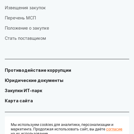
Извещения закупок
Перечень МСП
Положение о закупке
Стать поставщиком
Противодействие коррупции
Юридические документы
Закупки ИТ-парк
Карта сайта
Мы используем cookies для аналитики, персонализации и
маркетинга. Продолжая использовать сайт, вы даёте
согласие
© ГАУ "Технопарк в сфере высоких технологий «ИТ-парк»"
на их использование