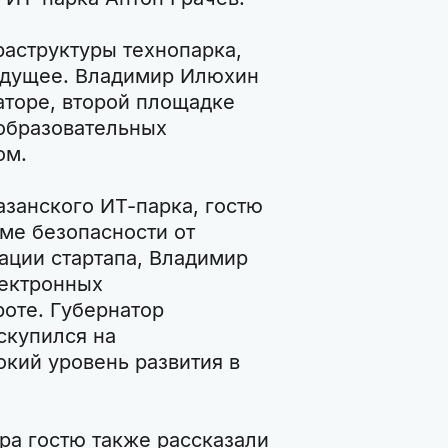
раструктуры технопарка,
будущее. Владимир Илюхин
аторе, второй площадке
образовательных
ом.
азанского ИТ-парка, гостю
еме безопасности от
ации стартапа, Владимир
лектронных
роте. Губернатор
скупился на
кий уровень развития в
ра гостю также рассказали