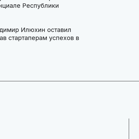
нциале Республики
адимир Илюхин оставил
ав стартаперам успехов в