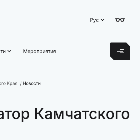
Рус
уги
Мероприятия
ого Края
Новости
атор Камчатского