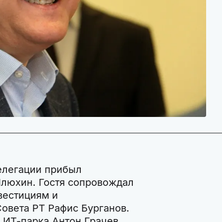
делегации прибыл
Илюхин. Гостя сопровождал
вестициям и
овета РТ Рафис Бурганов.
 ИТ-парка Антон Грачев.