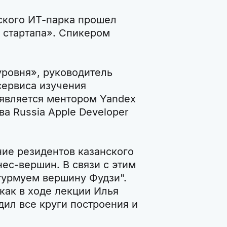
нского ИТ-парка прошел
 стартапа». Спикером
уровня», руководитель
сервиса изучения
 является ментором Yandex
а Russia Apple Developer
ие резидентов казанского
ес-вершин. В связи с этим
урмуем вершину Фудзи".
как в ходе лекции Илья
дил все круги построения и