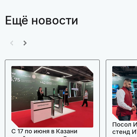
Ещё новости
Посол И
C 17 по июня в Казани
стенд И