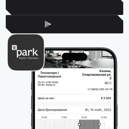
Для Iphone
Для Android