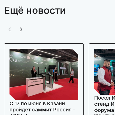
Ещё новости
Посол И
C 17 по июня в Казани
стенд И
пройдет саммит Россия -
форума