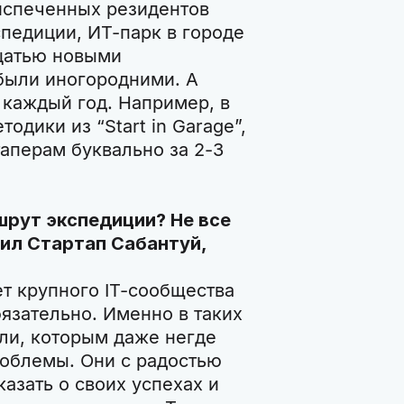
испеченных резидентов
спедиции, ИТ-парк в городе
цатью новыми
были иногородними. А
каждый год. Например, в
одики из “Start in Garage”,
аперам буквально за 2-3
шрут экспедиции? Не все
дил Стартап Сабантуй,
ет крупного IT-сообщества
бязательно. Именно в таких
ли, которым даже негде
роблемы. Они с радостью
азать о своих успехах и