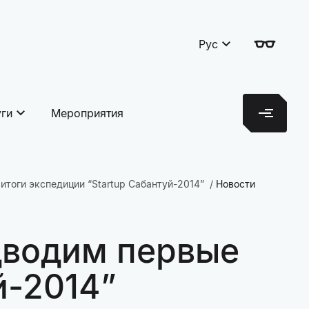
Рус
уги
Мероприятия
итоги экспедиции “Startup Сабантуй-2014”
Новости
дводим первые
й-2014”