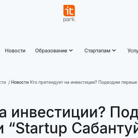
Новости
Образование
Стартапам
Усл
сти
Новости
Кто претендует на инвестиции? Подводим первые 
на инвестиции? По
 “Startup Сабанту