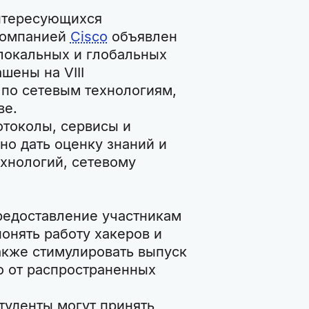
интересующихся
 компанией
Cisco
объявлен
локальных и глобальных
шены на VIII
по сетевым технологиям,
ве.
отоколы, сервисы и
о дать оценку знаний и
ехнологий, сетевому
редоставление участникам
онять работу хакеров и
акже стимулировать выпуск
 от распространенных
уденты могут принять