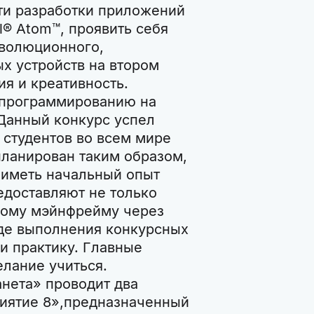
ти разработки приложений
l® Atom™, проявить себя
еволюционного,
х устройств на втором
ия и креативность.
 программированию на
 Данный конкурс успел
студентов во всем мире
планирован таким образом,
о иметь начальный опыт
едоставляют не только
ьному мэйнфрейму через
оде выполнения конкурсных
и практику. Главные
елание учиться.
нета» проводит два
иятие 8»,предназначенный