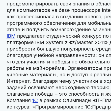
продемонстрировать свои знания в облас
для компьютеров на базе процессора Inte
как профессионала в создании нового, р
программного обеспечения для мобильны
этапе и получить вознаграждение за знан
IBM
предлагает студенческий конкурс по
платформе IBM System z «z/Master 2011»
приобрести большую популярность среди 
благодаря учебной направленности: он с
что для участия и победы не обязательн
работы на мэйнфрейме. Организаторы пр
учебные материалы, но и доступ к реал
Интернет, благодаря чему участники в х
заданий осваивают необходимую теорию 
слагаемые победы – это способность и ж
Компания
1C
в рамках Олимпиады «IT-Пла
конкурса: «Программирование 1C:Предпр