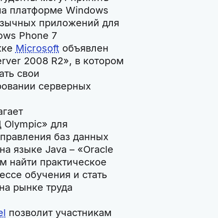
на платформе Windows
оязычных приложений для
ows Phone 7
жке
Microsoft
объявлен
ver 2008 R2», в котором
ть свои
ровании серверных
гает
 Olympic» для
управления баз данных
а языке Java – «Oracle
ам найти практическое
ссе обучения и стать
на рынке труда
el
позволит участникам