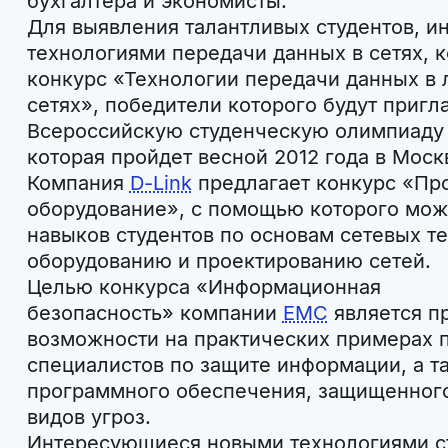
бухгалтера и экономисты.
Для выявления талантливых студентов, 
технологиями передачи данных в сетях,
конкурс «Технологии передачи данных в 
сетях», победители которого будут пригла
Всероссийскую студенческую олимпиаду 
которая пройдет весной 2012 года в Моск
Компания
D-Link
предлагает конкурс «Пр
оборудование», с помощью которого можн
навыков студентов по основам сетевых т
оборудованию и проектированию сетей.
Целью конкурса «Информационная
безопасность» компании
EMC
является п
возможности на практических примерах п
специалистов по защите информации, а т
программного обеспечения, защищенного
видов угроз.
Интересующиеся новыми технологиями ст