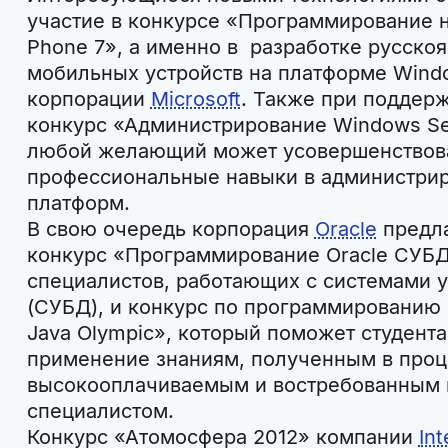
участие в конкурсе «Программирование 
Phone 7», а именно в разработке русск
мобильных устройств на платформе Wind
корпорации
Microsoft
. Также при поддер
конкурс «Администрирование Windows Ser
любой желающий может усовершенствова
профессиональные навыки в администри
платформ.
В свою очередь корпорация
Oracle
предла
конкурс «Программирование Oracle СУБД
специалистов, работающих с системами 
(СУБД), и конкурс по программированию н
Java Olympic», который поможет студент
применение знаниям, полученным в проце
высокооплачиваемым и востребованным 
специалистом.
Конкурс «Атомосфера 2012» компании
Int