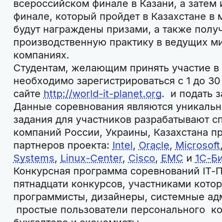
всероссийском финале в Казани, а затем
финале, который пройдет в Казахстане в 
будут награждены призами, а также полу
производственную практику в ведущих м
компаниях.
Студентам, желающим принять участие в
необходимо зарегистрироваться с 1 до 30 
сайте
http://world-it-planet.org
. и подать з
Данные соревнования являются уникальны
задания для участников разрабатывают с
компаний России, Украины, Казахстана 
партнеров проекта:
Intel
,
Oracle
,
Microsoft
Systems
,
Linux-Center
,
Cisco
,
EMC
и
1С-Б
Конкурсная программа соревнований IТ-П
пятнадцати конкурсов, участниками котор
программисты, дизайнеры, системные ад
простые пользователи персонального к