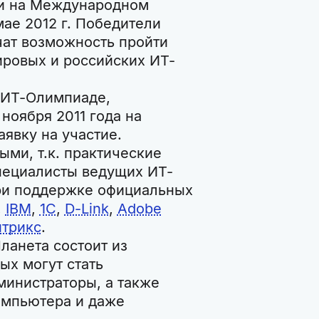
 и на Международном
мае 2012 г. Победители
чат возможность пройти
ировых и российских ИТ-
 ИТ-Олимпиаде,
ноября 2011 года на
аявку на участие.
ми, т.к. практические
пециалисты ведущих ИТ-
при поддержке официальных
,
IBM
,
1C
,
D-Link
,
Adobe
итрикс
.
ланета состоит из
ых могут стать
министраторы, а также
омпьютера и даже