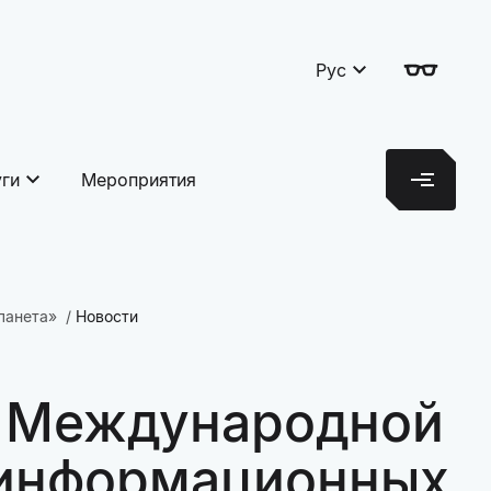
Рус
уги
Мероприятия
ланета»
Новости
V Международной
 информационных