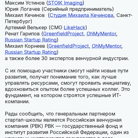
Максим Устинов (
STOIK Imaging
)
Юрия Логачев (Серийный предприниматель)
Михаил Кечинов (
Студия Михаила Кечинова
, Санкт-
Петербург)
Артемий Велькер (СMO
LikeHack
)
Ренат Гарипов (
GreenfieldProject
,
OhMyMentor
,
Russian Startup Rating
)
Михаил Корнеев (
GreenfieldProject
,
OhMyMentor
,
Russian Startup Rating
)
а также более 30 экспертов венчурной индустрии.
С их помощью участники смогут найти новые пути
развития, получат понимание того, как лучше
управлять ресурсами, смогут проявить инициативу,
вдохновиться опытом более успешных коллег. Это
фундамент, на котором строятся успешные ИТ-
компании.
Рады сообщить, что генеральным партнером
стартап-школы является Российская венчурная
компания (РВК) РВК — государственный фонд и
институт развития Российской Федерации, один из