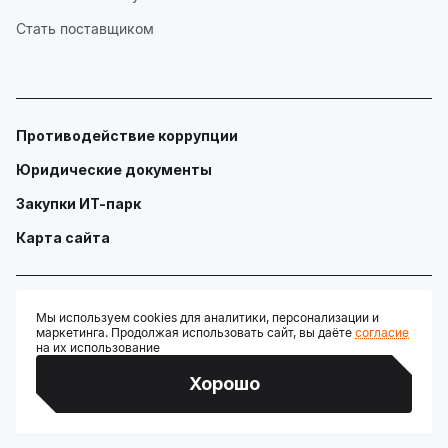
Стать поставщиком
Противодействие коррупции
Юридические документы
Закупки ИТ-парк
Карта сайта
Мы используем cookies для аналитики, персонализации и
маркетинга. Продолжая использовать сайт, вы даёте
согласие
© ГАУ "Технопарк в сфере высоких технологий «ИТ-парк»"
на их использование
Разработано:
Хорошо
Credits: Google Fonts, Material Symbols