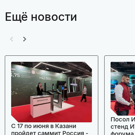
Ещё новости
Посол И
C 17 по июня в Казани
стенд И
пройдет саммит Россия -
форума