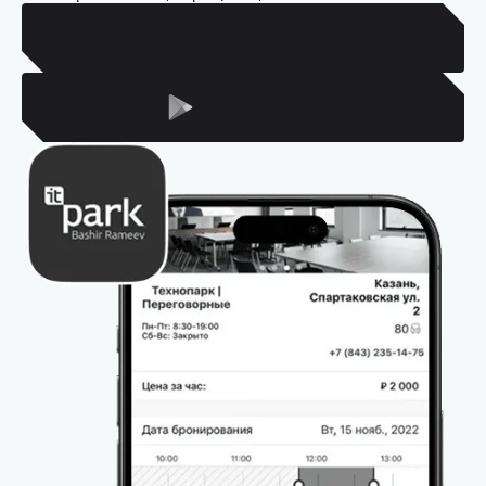
Для Iphone
Для Android