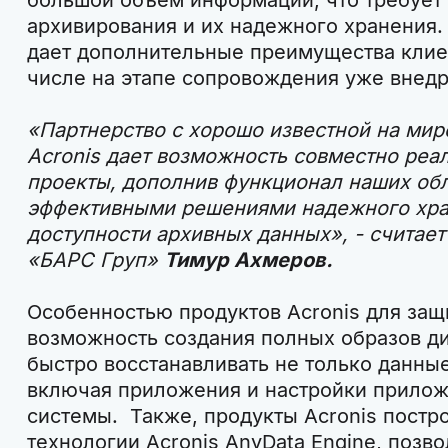
архивирования и их надежного хранения.
дает дополнительные преимущества клие
числе на этапе сопровождения уже внед
«Партнерство с хорошо известной на ми
Acronis дает возможность совместно ре
проекты, дополнив функционал наших об
эффективными решениями надежного хра
доступности архивных данных», - считае
«БАРС Груп»
Тимур Ахмеров.
Особенностью продуктов Acronis для защ
возможность создания полных образов ди
быстро восстанавливать не только данные
включая приложения и настройки прилож
системы. Также, продукты Acronis постр
технологии Acronis AnyData Engine, поз