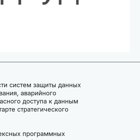
сти систем защиты данных
вания, аварийного
пасного доступа к данным
тарте стратегического
лексных программных