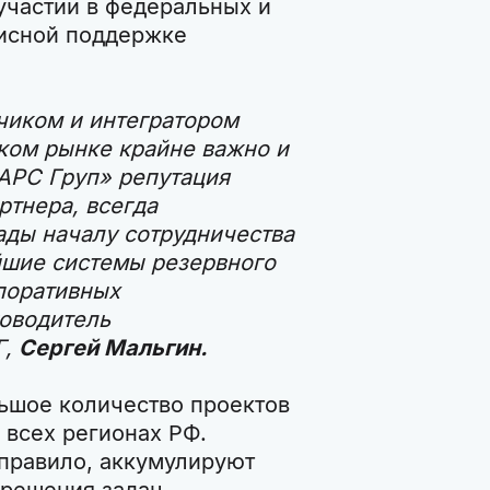
участии в федеральных и
исной поддержке
чиком и интегратором
ком рынке крайне важно и
БАРС Груп» репутация
ртнера, всегда
ады началу сотрудничества
йшие системы резервного
поративных
ководитель
Г,
Сергей Мальгин.
ьшое количество проектов
 всех регионах РФ.
правило, аккумулируют
 решения задач