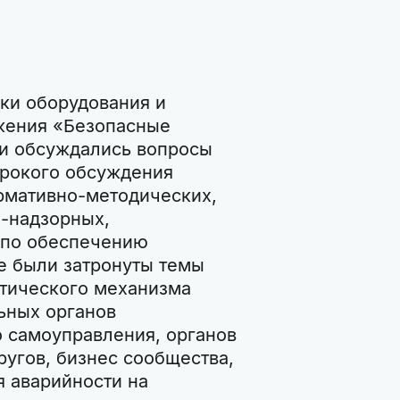
ки оборудования и
жения «Безопасные
ии обсуждались вопросы
ирокого обсуждения
рмативно-методических,
о-надзорных,
 по обеспечению
е были затронуты темы
тического механизма
ьных органов
о самоуправления, органов
ругов, бизнес сообщества,
 аварийности на