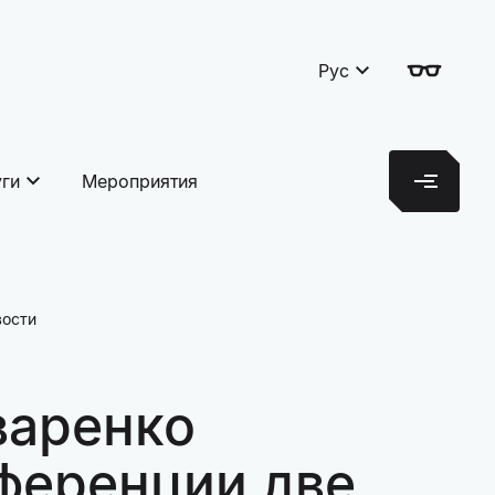
Рус
уги
Мероприятия
вости
варенко
ференции две