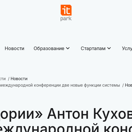
Новости
Образование
Стартапам
Усл
сти
Новости
 международной конференции две новые функции системы
Но
ории» Антон Кухо
еждународной кон