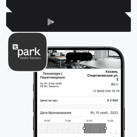
Для Iphone
Для Android