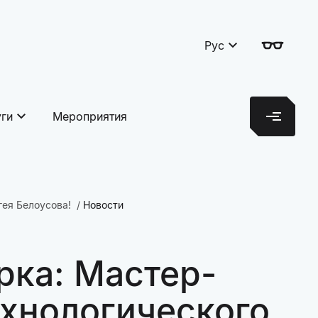
Рус
уги
Мероприятия
гея Белоусова!
Новости
рка: Мастер-
ехнологического