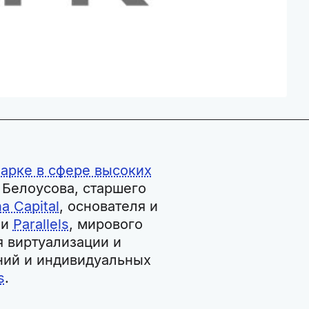
арке в сфере высоких
 Белоусова, старшего
a Capital
, основателя и
ии
Parallels
, мирового
я виртуализации и
ний и индивидуальных
s
.