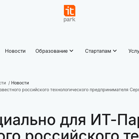
Новости
Образование
Стартапам
Усл
сти
Новости
известного российского технологического предпринимателя Сер
циально для ИТ-Па
ого российского т