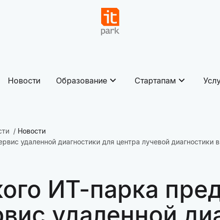
Новости
Образование
Стартапам
Усл
сти
Новости
ервис удаленной диагностики для центра лучевой диагностики
кого ИТ-парка пре
вис удаленной ди