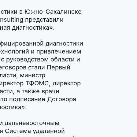
ностики в Южно-Сахалинске
sulting представили
ная диагностика».
фицированной диагностики
ехнологий и привлечением
с руководством области и
еговоров стали Первый
ласти, министр
директор ТФОМС, директор
сти, а также врачи
ало подписание Договора
ностика».
ым дальневосточным
ся Система удаленной