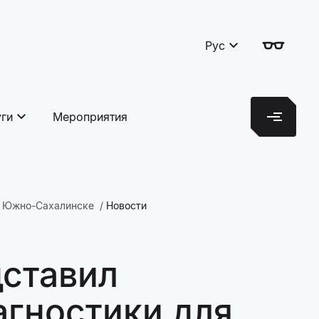
Рус
уги
Мероприятия
 в Южно-Сахалинске
Новости
дставил
агностики для