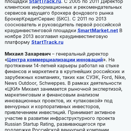
площадки
StartTrack.ru
. C 2005 по 2011 Директор
клиентских информационных и рекомендательных
сервисов ведущего брокера фондового рынка
БрокерКредитСервис (БКС). С 2011 по 2013
сооснователь и руководитель первой российской
краудинвестинговой площадки
SmartMarket.net
В
ноябре 2013 возглавил краудинвестинговую
платформу
StartTrack.ru
Михаил Захаревич
– генеральный директор
«
Центра коммерциализации инноваций
». На
протяжении 14-летней карьеры работал на стыке
финансов и маркетинга в крупнейших российских и
зарубежных компаниях, таких как СУЭК, Ford, Nike,
News Outdoor, Schweppes. В рамках деятельности
«ЦКИ» Михаил занимается рыночной экспертизой,
маркетинговым и финансовым анализом
инновационных проектов, их «упаковкой» под
венчурных и корпоративных инвесторов,
привлечением инвестиций. Принимает активное
участие в развитии инфраструктурного проекта
Russian Startup Rating, развивающегося при
поддержке Российской венчурной компании.