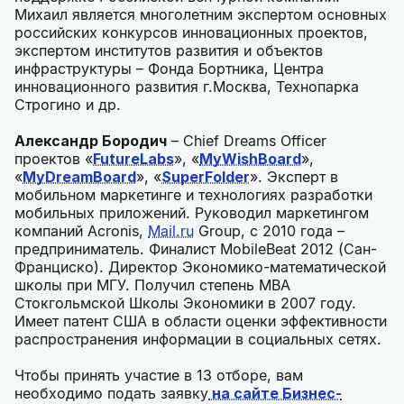
Михаил является многолетним экспертом основных
российских конкурсов инновационных проектов,
экспертом институтов развития и объектов
инфраструктуры – Фонда Бортника, Центра
инновационного развития г.Москва, Технопарка
Строгино и др.
Александр Бородич
– Chief Dreams Officer
проектов «
FutureLabs
», «
MyWishBoard
»,
«
MyDreamBoard
», «
SuperFolder
». Эксперт в
мобильном маркетинге и технологиях разработки
мобильных приложений. Руководил маркетингом
компаний Acronis,
Mail.ru
Group, c 2010 года –
предприниматель. Финалист MobileBeat 2012 (Сан-
Франциско). Директор Экономико-математической
школы при МГУ. Получил степень MBA
Cтокгольмской Школы Экономики в 2007 году.
Имеет патент США в области оценки эффективности
распространения информации в социальных сетях.
Чтобы принять участие в 13 отборе, вам
необходимо подать заявку
на сайте Бизнес-