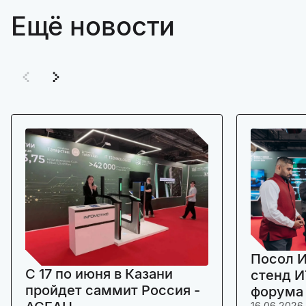
Ещё новости
Посол И
C 17 по июня в Казани
стенд И
пройдет саммит Россия -
форума
16.06.2026