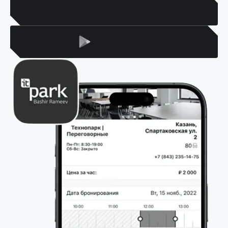
Для Iphone
Для Android