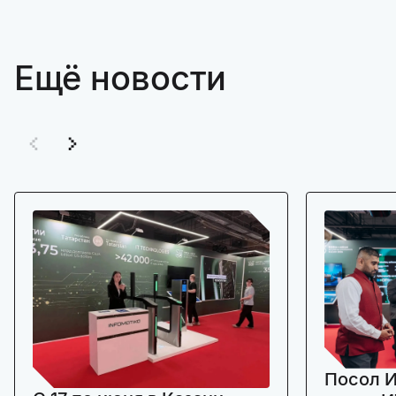
Ещё новости
Посол И