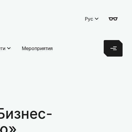
Рус
уги
Мероприятия
Бизнес-
ню»