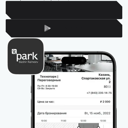
Для Iphone
Для Android