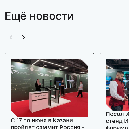
Ещё новости
Посол И
C 17 по июня в Казани
стенд И
пройдет саммит Россия -
форума