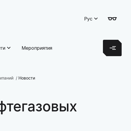
Рус
уги
Мероприятия
мпаний
Новости
фтегазовых