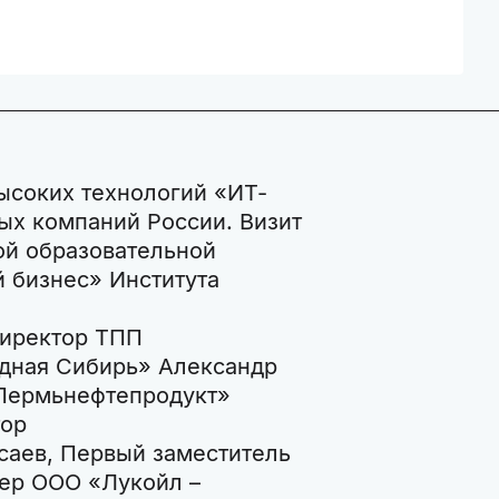
высоких технологий «ИТ-
ых компаний России. Визит
ой образовательной
 бизнес» Института
директор ТПП
дная Сибирь» Александр
«Пермьнефтепродукт»
тор
аев, Первый заместитель
нер ООО «Лукойл –