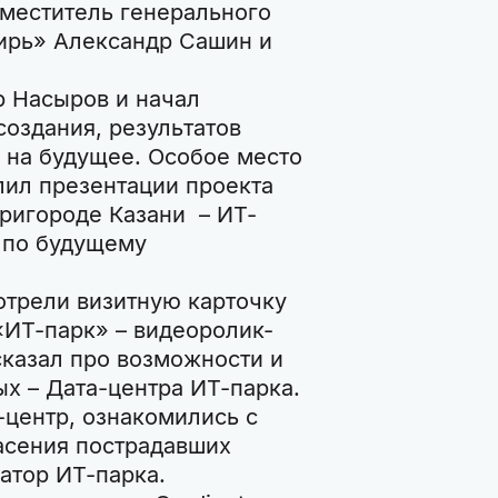
меститель генерального
ирь» Александр Сашин и
р Насыров и начал
создания, результатов
 на будущее. Особое место
лил презентации проекта
пригороде Казани – ИТ-
 по будущему
отрели визитную карточку
«ИТ-парк» – видеоролик-
казал про возможности и
х – Дата-центра ИТ-парка.
-центр, ознакомились с
асения пострадавших
атор ИТ-парка.