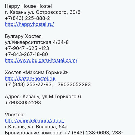
Happy House Hostel
г. Казань ул. Островского, 39/6
+7(843) 225-888-2
http://happyhostel.ru/
Булгару Хостел
ул.Университетская 4/34-8
+7-9047 -625 -123
+7-843-267-18-80
http://www.bulgaru-hostel.com/
Хостел «Максим Горький»
http://kazan-hostel.ru/
+7 (843) 253-22-93; +79033052293
Адрес: Казань, ул.М.Горького 6
+79033052293
Vhostele
http://vhostele.com/about
г.Казань, ул. Волкова, 54а
Бронирование номеров: +7 (843) 238-0693, 238-