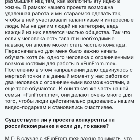
размышлял над тем, как воплотить эту идею в
жизнь. В рамках нашего проекта возможна
удаленная работа и мы стараемся сделать так,
чтобы в ней участвовали талантливые и интересные
люди. Мы не делим людей на категории, ведь
каждый из них является частью общества. Так что
если у человека есть талант и необходимые
навыки, он вполне может стать частью команды.
Первоначально для меня было важно начать
обучать хотя бы одного человека с ограниченными
возможностями для работы в «
FunFrom.me
»
.
Постепенно в этом направлении дело сдвинулось с
мертвой точки и в данный момент у нас работают
два человека с ограниченными возможностями, а
еще трое обучаются. И они такая же часть нашей
семьи «
FunFrom.me
», они делают очень много для
того, чтобы люди действительно радовались нашим
видео-подаркам и становились счастливее.
Существуют ли у проекта конкуренты на
российском рынке и если да, то какие?
М.Г: В случае с «
FunFrom.me
» важно понимать, что