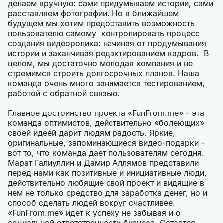
делаем вручную: сами придумываем истории, сами
расставляем фотографии. Но в ближайшем
будущем мы хотим предоставить возможность
пользователю самому контролировать процесс
создания видеоролика: начиная от продумывания
истории и заканчивая редактированием кадров. В
целом, мы достаточно молодая компания и не
стремимся строить долгосрочных планов. Наша
команда очень много занимается тестированием,
работой с обратной связью.
Главное достоинство проекта «
FunFrom.me
» - эта
команда оптимистов, действительно «болеющих»
своей идеей дарит людям радость. Яркие,
оригинальные, запоминающиеся видео-подарки –
вот то, что команда дает пользователям сегодня.
Марат Галиуллин и Дамир Аллямов представили
перед нами как позитивные и инициативные люди,
действительно любящие свой проект и видящие в
нем не только средство для заработка денег, но и
способ сделать людей вокруг счастливее.
«
FunFrom.me
» идет к успеху не забывая и о
социальной ответственности бизнеса. Остается