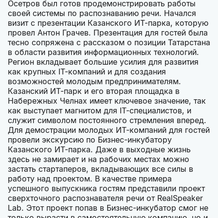
Осетров был готов продемонстрировать работы
своей системы по распознаванию речи. Начался
визит с презентации Казанского ИТ-парка, которую
провел Антон Грачев. Презентация для гостей была
тесно сопряжена с рассказом о позиции Татарстана
в области развития информационных технологий.
Регион вкладывает большие усилия для развития
как крупных IT-компаний и для создания
возможностей молодым предпринимателям.
Казанский ИТ-парк и его вторая площадка в
Набережных Челнах имеет ключевое значение, так
как выступает магнитом для IT-специалистов, и
служит символом постоянного стремления вперед.
Для демострации молодых ИТ-компаний для гостей
провели экскурсию по Бизнес-инкубатору
Казанского ИТ-парка. Даже в выходные жизнь
здесь не замирает и на рабочих местах можно
застать стартаперов, вкладывающих все силы в
работу над проектом. В качестве примера
успешного выпускника гостям представили проект
сверхточного распознавателя речи от RealSpeaker
Lab. Этот проект попав в Бизнес-инкубатор смог не
только вырасти в самостоятельную компанию, но и