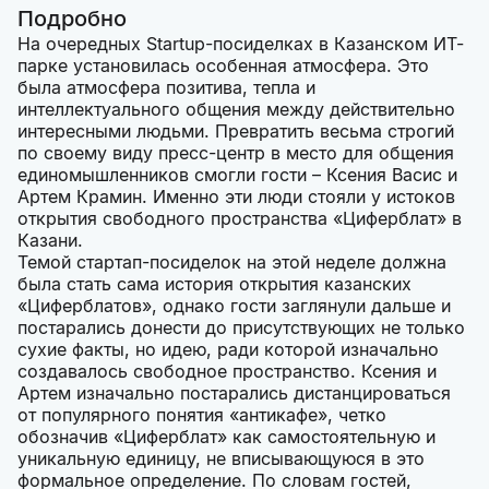
Подробно
На очередных Startup-посиделках в Казанском ИТ-
парке установилась особенная атмосфера. Это
была атмосфера позитива, тепла и
интеллектуального общения между действительно
интересными людьми. Превратить весьма строгий
по своему виду пресс-центр в место для общения
единомышленников смогли гости – Ксения Васис и
Артем Крамин. Именно эти люди стояли у истоков
открытия свободного пространства «Циферблат» в
Казани.
Темой стартап-посиделок на этой неделе должна
была стать сама история открытия казанских
«Циферблатов», однако гости заглянули дальше и
постарались донести до присутствующих не только
сухие факты, но идею, ради которой изначально
создавалось свободное пространство. Ксения и
Артем изначально постарались дистанцироваться
от популярного понятия «антикафе», четко
обозначив «Циферблат» как самостоятельную и
уникальную единицу, не вписывающуюся в это
формальное определение. По словам гостей,