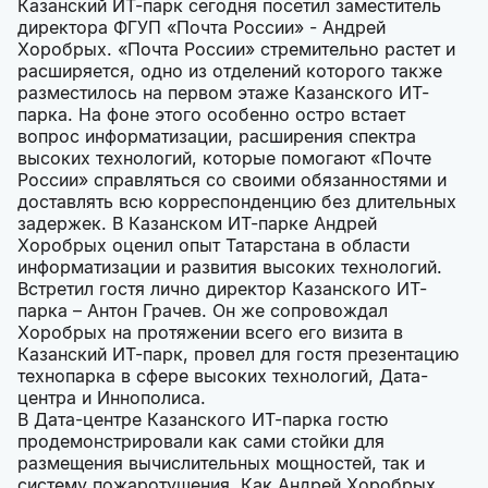
Казанский ИТ-парк сегодня посетил заместитель
директора ФГУП «Почта России» - Андрей
Хоробрых. «Почта России» стремительно растет и
расширяется, одно из отделений которого также
разместилось на первом этаже Казанского ИТ-
парка. На фоне этого особенно остро встает
вопрос информатизации, расширения спектра
высоких технологий, которые помогают «Почте
России» справляться со своими обязанностями и
доставлять всю корреспонденцию без длительных
задержек. В Казанском ИТ-парке Андрей
Хоробрых оценил опыт Татарстана в области
информатизации и развития высоких технологий.
Встретил гостя лично директор Казанского ИТ-
парка – Антон Грачев. Он же сопровождал
Хоробрых на протяжении всего его визита в
Казанский ИТ-парк, провел для гостя презентацию
технопарка в сфере высоких технологий, Дата-
центра и Иннополиса.
В Дата-центре Казанского ИТ-парка гостю
продемонстрировали как сами стойки для
размещения вычислительных мощностей, так и
систему пожаротушения. Как Андрей Хоробрых