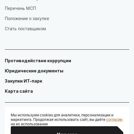
Перечень МСП
Положение о закупке
Стать поставщиком
Противодействие коррупции
Юридические документы
Закупки ИТ-парк
Карта сайта
Мы используем cookies для аналитики, персонализации и
маркетинга. Продолжая использовать сайт, вы даёте
согласие
© ГАУ "Технопарк в сфере высоких технологий «ИТ-парк»"
на их использование
Разработано: