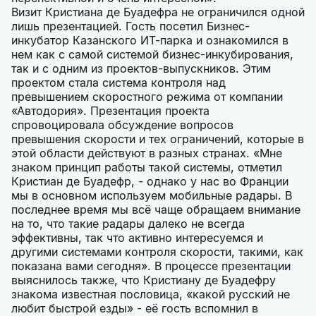
Визит Кристиана де Буадефра не ограничился одной
лишь презентацией. Гость посетил Бизнес-
инкубатор Казанского ИТ-парка и ознакомился в
нем как с самой системой бизнес-инкубирования,
так и с одним из проектов-выпускников. Этим
проектом стала система контроля над
превышением скоростного режима от компании
«Автодория». Презентация проекта
спровоцировала обсуждение вопросов
превышения скорости и тех ограничений, которые в
этой области действуют в разных странах. «Мне
знаком принцип работы такой системы, отметил
Кристиан де Буадефр, - однако у нас во Франции
мы в основном используем мобильные радары. В
последнее время мы всё чаще обращаем внимание
на то, что такие радары далеко не всегда
эффективны, так что активно интересуемся и
другими системами контроля скорости, такими, как
показана вами сегодня». В процессе презентации
выяснилось также, что Кристиану де Буадефру
знакома известная пословица, «какой русский не
любит быстрой езды» - её гость вспомнил в