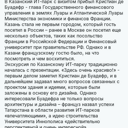
В Казанский ИТ-парк с визитом прибыл Кристиан де
Буадефр - глава Государственного финансового
управления в землях Луары и Атлантической Луары
Министерства экономики и финансов Франции.
Казань стала не первым городом, который гость
посетил в России – ранее в Москве он посетил еще
несколько объектов, таких как посольство
Франции в Российской Федерации и Финансовый
университет при правительстве РФ. Однако и в
Казани французскому гостю было, на что
посмотреть и чем восхититься.
Экскурсия по Казанскому ИТ-парку традиционно
началась с презентации. «Здесь очень красиво!» -
первым делом заметил Кристиан де Буадефр, и в
дальнейшем задавал много вопросов связанных с
проектом здания и идеями, которые были
заложены в основу его дизайна. Однако
интересовали Буадефра не только вопросы
архитектуры и дизайна – француз назвал успехи
Татарстана в области развития ИТ-парков
«впечатляющими», а идею строительства
Университета Иннополиса «действительно
перспективной и очень интересной».