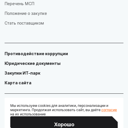
Перечень МСП
Положение о закупке
Стать поставщиком
Противодействие коррупции
Юридические документы
Закупки ИТ-парк
Карта сайта
Мы используем cookies для аналитики, персонализации и
маркетинга. Продолжая использовать сайт, вы даёте
согласие
© ГАУ "Технопарк в сфере высоких технологий «ИТ-парк»"
на их использование
Разработано:
Хорошо