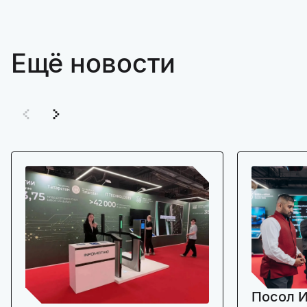
Ещё новости
Посол И