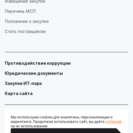
Извещения закупок
Перечень МСП
Положение о закупке
Стать поставщиком
Противодействие коррупции
Юридические документы
Закупки ИТ-парк
Карта сайта
Мы используем cookies для аналитики, персонализации и
маркетинга. Продолжая использовать сайт, вы даёте
согласие
© ГАУ "Технопарк в сфере высоких технологий «ИТ-парк»"
на их использование
Разработано: