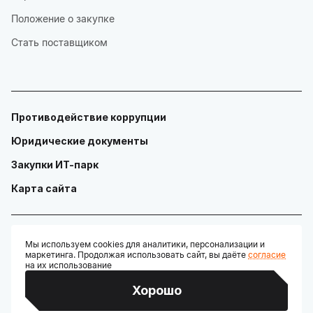
Положение о закупке
Стать поставщиком
Противодействие коррупции
Юридические документы
Закупки ИТ-парк
Карта сайта
Мы используем cookies для аналитики, персонализации и
маркетинга. Продолжая использовать сайт, вы даёте
согласие
© ГАУ "Технопарк в сфере высоких технологий «ИТ-парк»"
на их использование
Разработано:
Хорошо
Credits: Google Fonts, Material Symbols