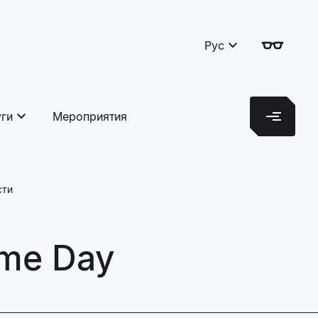
Рус
уги
Мероприятия
сти
 me Day