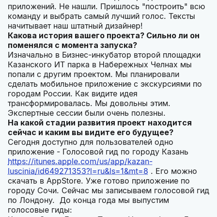
приложений. Не нашли. Пришлось "построить" всю
команду и выбрать самый лучший голос. Тексты
начитывает наш штатный дизайнер!
Какова история вашего проекта? Сильно ли он
поменялся с момента запуска?
Изначально в Бизнес-инкубатор второй площадки
Казанского ИТ парка в Набережных Челнах мы
попали с другим проектом. Мы планировали
сделать мобильное приложение с экскурсиями по
городам России. Как видите идея
трансформировалась. Мы довольны этим.
Экспертные сессии были очень полезны.
На какой стадии развития проект находится
сейчас и каким вы видите его будущее?
Сегодня доступно для пользователей одно
приложение - Голосовой гид по городу Казань
https://itunes.apple.com/us/app/kazan-
luscinia/id649271353?l=ru&ls=1&mt=8
. Его можно
скачать в AppStore. Уже готово приложение по
городу Сочи. Сейчас мы записываем голосовой гид
по Лондону. До конца года мы выпустим
голосовые гиды: