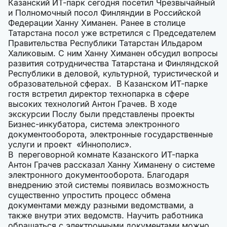
Казанский ИТ-парк сегодня посетил Чрезвычайный
и Полномочный посол Финляндии в Российской
Федерации Ханну Химанен. Ранее в столице
Татарстана посол уже встретился с Председателем
Правительства Республики Татарстан Ильдаром
Халиковым. С ним Ханну Химанен обсудил вопросы
развития сотрудничества Татарстана и Финляндской
Республики в деловой, культурной, туристической и
образовательной сферах. В Казанском ИТ-парке
гостя встретил директор технопарка в сфере
высоких технологий Антон Грачев. В ходе
экскурсии Послу были представлены проекты
Бизнес-инкубатора, система электронного
документооборота, электронные государственные
услуги и проект «Иннополис».
В переговорной комнате Казанского ИТ-парка
Антон Грачев рассказал Ханну Химанену о системе
электронного документооборота. Благодаря
внедрению этой системы появилась возможность
существенно упростить процесс обмена
документами между разными ведомствами, а
также внутри этих ведомств. Научить работника
обращаться с электронными документами можно