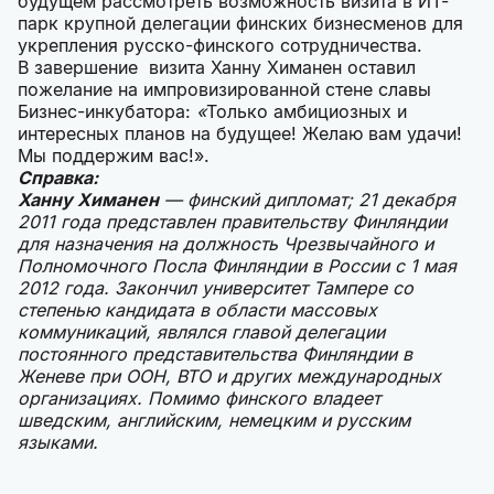
будущем рассмотреть возможность визита в ИТ-
парк крупной делегации финских бизнесменов для
укрепления русско-финского сотрудничества.
В завершение визита Ханну Химанен оставил
пожелание на импровизированной стене славы
Бизнес-инкубатора:
«
Только амбициозных и
интересных планов на будущее! Желаю вам удачи!
Мы поддержим вас!».
Справка:
Ханну Химанен
— финский дипломат; 21 декабря
2011 года представлен правительству Финляндии
для назначения на должность Чрезвычайного и
Полномочного Посла Финляндии в России с 1 мая
2012 года. Закончил университет Тампере со
степенью кандидата в области массовых
коммуникаций, являлся главой делегации
постоянного представительства Финляндии в
Женеве при ООН, ВТО и других международных
организациях. Помимо финского владеет
шведским, английским, немецким и русским
языками.