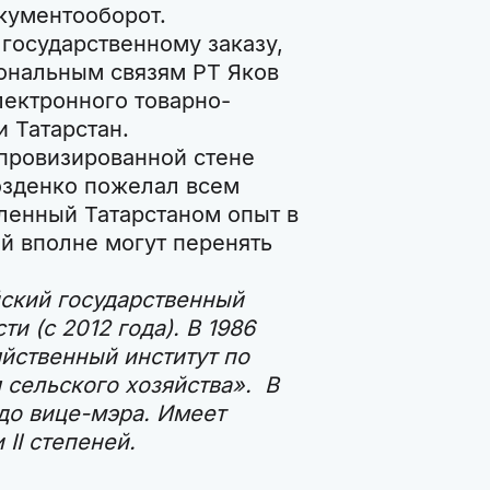
кументооборот.
государственному заказу,
ональным связям РТ Яков
лектронного товарно-
 Татарстан.
провизированной стене
озденко пожелал всем
пленный Татарстаном опыт в
ий вполне могут перенять
ский государственный
и (с 2012 года). В 1986
йственный институт по
 сельского хозяйства». В
до вице-мэра. Имеет
 II степеней.