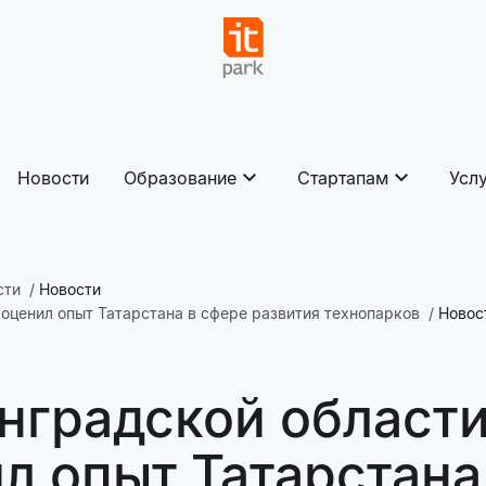
Новости
Образование
Стартапам
Усл
сти
Новости
оценил опыт Татарстана в сфере развития технопарков
Новос
нградской област
л опыт Татарстана