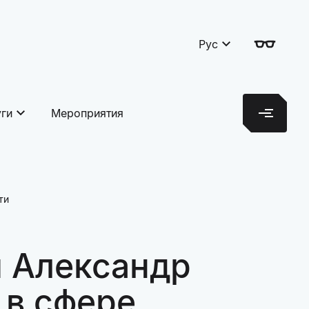
Рус
уги
Мероприятия
ти
и Александр
 в сфере