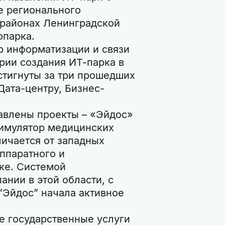
е регионального
 районах Ленинградской
опарка.
р информатизации и связи
рии создания ИТ-парка в
стигнуты за три прошедших
Дата-центру, Бизнес-
авлены проекты – «Эйдос»
симулятор медицинских
ичается от западных
ппаратного и
ке. Системой
нии в этой области, с
 ”Эйдос” начала активное
е государственные услуги