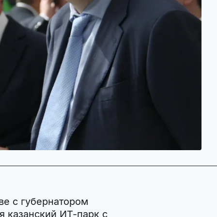
ве с губернатором
 казанский ИТ-парк с