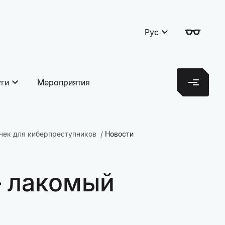
Рус
уги
Мероприятия
очек для киберпреступников
Новости
– лакомый