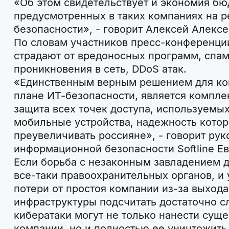
«Об этом свидетельствует и экономия бю
предусмотренных в таких компаниях на р
безопасности», - говорит Алексей Алексе
По словам участников пресс-конференци
страдают от вредоносных программ, спам
проникновения в сеть, DDoS атак.
«Единственным верным решением для ко
плане ИТ-безопасности, является комплек
защита всех точек доступа, используемых
мобильные устройства, надежность кото
преувеличивать россияне», - говорит ру
информационной безопасности Softline Е
Если борьба с незаконным завладением д
все-таки правоохранительных органов, и 
потери от простоя компании из-за выхода
инфраструктуры подсчитать достаточно с
кибератаки могут не только нанести сущ
компании, но и полностью ее уничтожить