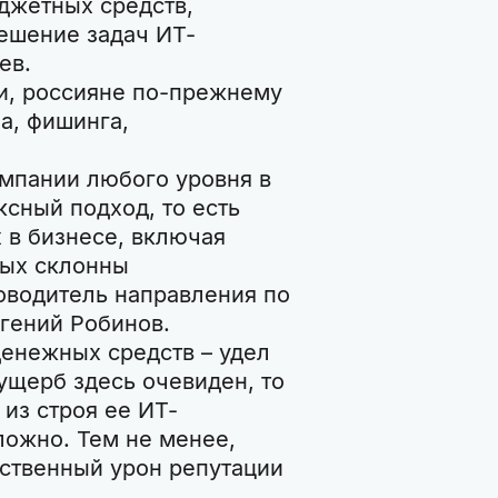
джетных средств,
ешение задач ИТ-
ев.
и, россияне по-прежнему
а, фишинга,
мпании любого уровня в
сный подход, то есть
 в бизнесе, включая
рых склонны
ководитель направления по
вгений Робинов.
енежных средств – удел
ущерб здесь очевиден, то
 из строя ее ИТ-
ложно. Тем не менее,
ественный урон репутации
.