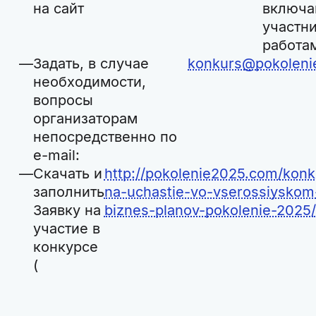
на сайт
включа
участн
работа
Задать, в случае
konkurs@pokoleni
необходимости,
вопросы
организаторам
непосредственно по
e-mail:
Скачать и
http://pokolenie2025.com/konk
заполнить
na-uchastie-vo-vserossiyskom
Заявку на
biznes-planov-pokolenie-2025/
участие в
конкурсе
(