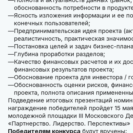
Полнота и актуальность данных (рынок, 
обоснованность потребности в продукте
Ясность изложения информации и ее по
конечных пользователей;
Предпринимательская идея проекта (ак
реалистичность, практическая значимос
Постановка целей и задач бизнес-плана
Глубина проработки разделов;
Качество финансовых расчетов и их дос
финансовых результатов проекта;
Обоснование проекта для инвестора / го
Обоснованность оценки рисков, финанс
проекта, полнота описания примененны
Подведение итоговых презентаций номина
награждение победителей пройдет 15 мая
молодежной площадки III Московского Д
«Партнерство. Лидерство. Перспективы
Победителям конкурса
будут вручены: