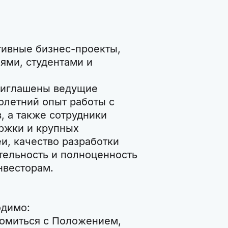
тивные бизнес-проекты,
ми, студентами и
приглашены ведущие
летний опыт работы с
, а также сотрудники
ержки и крупных
и, качество разработки
тельность и полноценность
нвесторам.
одимо:
комиться с Положением,