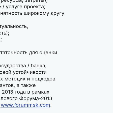
ресурсы, затраты),
 / услуге проекта;
нятность широкому кругу
туальность,
ть);
;
таточность для оценки
сударства / банка;
овой устойчивости
х методик и подходов.
нтов, а также
 2013 года в рамках
елового Форума-2013
»
www.forummsk.com
.