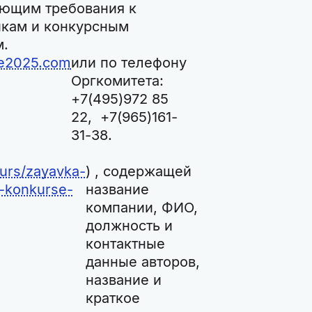
ющим требования к
икам и конкурсным
м.
e2025.com
или по телефону
Оргкомитета:
+7(495)972 85
22, +7(965)161-
31-38.
urs/zayavka-
) , содержащей
-konkurse-
название
компании, ФИО,
должность и
контактные
данные авторов,
название и
краткое