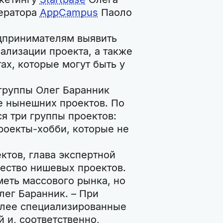
лератора
AppCampus
Паоло
дпринимателям выявить
ализации проекта, а также
ах, которые могут быть у
 группы Олег Баранник
е нынешних проектов. По
я три группы проектов:
роекты-хобби, которые не
ктов, глава экспертной
чество нишевых проектов.
меть массового рынка, но
лег Баранник. – При
олее специализированные
 и, соответственно,