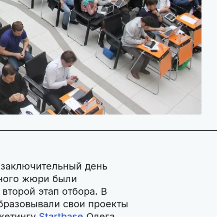
 заключительный день
ного жюри были
второй этап отбора. В
бразовывали свои проекты
ркетингу
Startbase
Олега