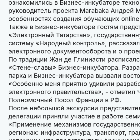
ознакомились в Бизнес-инкубаторе техноп
руководитель проекта Marabaka Андрей М
особенностях создания обучающих оnline
Также в Бизнес-инкубаторе гостям предс
«Электронный Татарстан», государстве
систему «Народный контроль», рассказал
электронного документооборота и о прое
По традиции Жан де Глиниасти расписал
«Стене-славы» Бизнес-инкубатора. Разра
парка и Бизнес-инкубатора вызвали восто
«Особенно меня приятно удивили разрабо
электронного правительства», - отметил
Полномочный Посол Франции в РФ.
После небольшой экскурсии представите
делегации приняли участие в работе се
«Применение механизмов государственно
регионах: инфраструктура, транспорт, гр