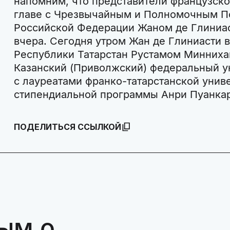
напомним, что представители французско
главе с Чрезвычайным и Полномочным П
Российской Федерации Жаном де Глиниас
вчера. Сегодня утром Жан де Глиниасти 
Республики Татарстан Рустамом Минниха
Казанский (Приволжский) федеральный у
с лауреатами франко-татарстанской унив
стипендиальной программы Анри Пуанкар
ПОДЕЛИТЬСЯ ССЫЛКОЙ
ым о