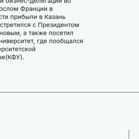
й бизнес-делегации во
ослом Франции в
ти прибыли в Казань
встретился с Президентом
новым, а также посетил
ниверситет, где пообщался
ерситетской
е(КФУ).