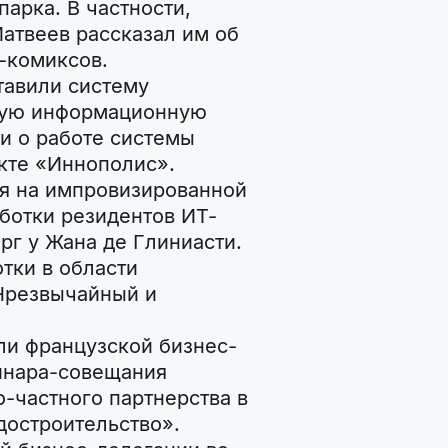
арка. В частности,
атвеев рассказал им об
-комиксов.
тавили систему
нную информационную
и о работе системы
кте «Иннополис».
ся на импровизированной
ботки резидентов ИТ-
рг у Жана де Глиниасти.
тки в области
 Чрезвычайный и
ли французской бизнес-
минара-совещания
-частного партнерства в
адостроительство».