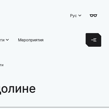
Рус
уги
Мероприятия
ти
долине