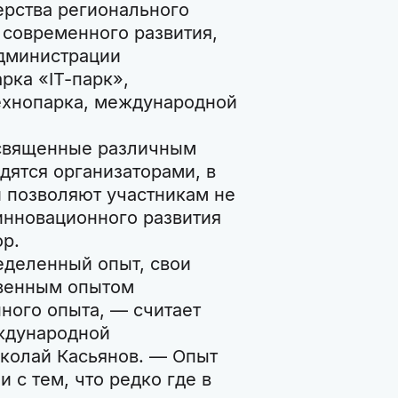
ерства регионального
 современного развития,
дминистрации
рка «IT-парк»,
технопарка, международной
освященные различным
дятся организаторами, в
ни позволяют участникам не
инновационного развития
ор.
еделенный опыт, свои
твенным опытом
ного опыта, — считает
ждународной
колай Касьянов. — Опыт
 с тем, что редко где в