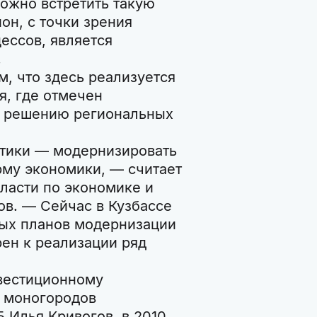
можно встретить такую
он, с точки зрения
ессов, является
.
м, что здесь реализуется
я, где отмечен
к решению региональных
тики — модернизировать
му экономики, — считает
ласти по экономике и
в. — Сейчас в Кузбассе
ных планов модернизации
ен к реализации ряд
нвестиционному
в моногородов
 Илья Кривогов, в 2010