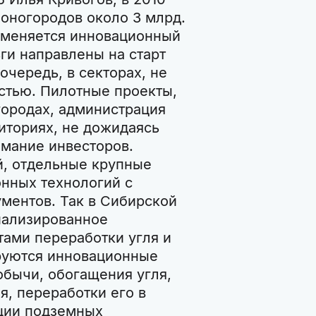
оногородов около 3 млрд.
рименяется инновационный
ги направлены на старт
очередь, в секторах, не
стью. Пилотные проекты,
городах, администрация
риториях, не дожидаясь
имание инвесторов.
й, отдельные крупные
нных технологий с
ментов. Так в Сибирской
иализированное
ами переработки угля и
руются инновационные
обычи, обогащения угля,
я, переработки его в
ации подземных