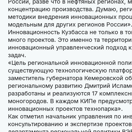
России, разве что в нефтяных регионах, 
концентрацию производства. Думаю, реги
методики внедрения инновационных проц
модельным для других регионов России»
Инновационность Кузбасса не только в то
много проектов. Это именно та территори
инновационный управленческий подход 
задач.
«Цель региональной инновационной поли
существующую технологическую платфор
заместитель губернатора Кемеровской об
региональному развитию Дмитрий Исламо
разработаны и реализуются 17 комплекс
моногородов. В каждом КИПе предусмотр
инновационных проектов технопарка».
Как отметил начальник управления по и
консультированию и экспертизе проекто
департамента региональной политики ВЭБ