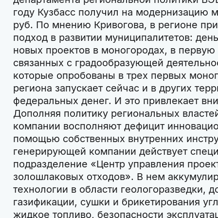
году Кузбасс получил на модернизацию м
руб. По мнению Кривогова, в регионе п
подход в развитии муниципалитетов: день
новых проектов в моногородах, в первую 
связанных с градообразующей деятельно
которые опробованы в трех первых моно
региона запускает сейчас и в других тер
федеральных денег. И это привлекает вн
Дополняя политику региональных власте
компании восполняют дефицит инновацио
помощью собственных внутренних инстру
генерирующей компании действует спец
подразделение «Центр управления проект
золошлаковых отходов». В нем аккумули
технологии в области геологоразведки, д
газификации, сушки и брикетирования угл
жидкое топливо, безопасности эксплуат