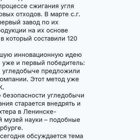
процессе сжигания угля
вых отходов. В марте с.г.
ервый завод по их
родукции на их основе
в который составили 120
чшую инновационную идею
ь уже и первый победитель:
и угледобыче предложили
омпании. Этот метод уже
К.
 безопасности угледобычи
ания старается внедрять и
хтера в Ленинске-
й музей науки – подобные
рбурге.
 сегодня обсуждается тема