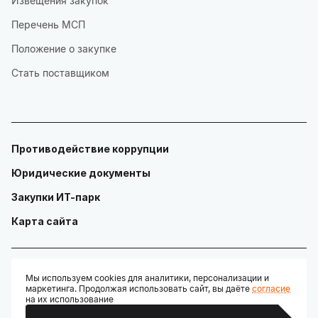
Извещения закупок
Перечень МСП
Положение о закупке
Стать поставщиком
Противодействие коррупции
Юридические документы
Закупки ИТ-парк
Карта сайта
Мы используем cookies для аналитики, персонализации и
маркетинга. Продолжая использовать сайт, вы даёте
согласие
© ГАУ "Технопарк в сфере высоких технологий «ИТ-парк»"
на их использование
Разработано: