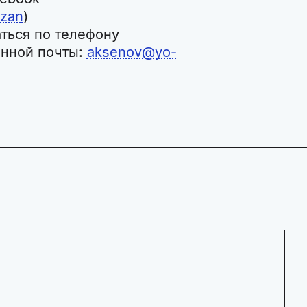
azan
)
ться по телефону
онной почты:
aksenov@yo-